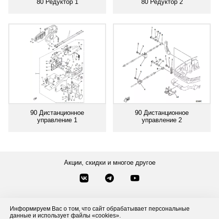
80 Редуктор 1
80 Редуктор 2
90 Дистанционное
90 Дистанционное
управление 1
управление 2
Акции, скидки и многое другое
Звонки по России
Заказать звонок
8-800-777-84-76
Информируем Вас о том, что сайт обрабатывает персональные
Контакты
Посмотреть другие способы связи
данные и использует файлы «cookies».