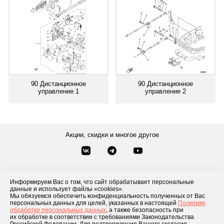
90 Дистанционное
90 Дистанционное
управление 1
управление 2
Акции, скидки и многое другое
Звонки по России
Заказать звонок
8-800-777-84-76
Информируем Вас о том, что сайт обрабатывает персональные
Контакты
Посмотреть другие способы связи
данные и использует файлы «cookies».
Мы обязуемся обеспечить конфиденциальность полученных от Вас
персональных данных для целей, указанных в настоящей
Политике
обработки персональных данных
, а также безопасность при
Каталог товаров
О компании
Доставка и оплата
Блог
Отзывы
их обработке в соответствии с требованиями Законодательства