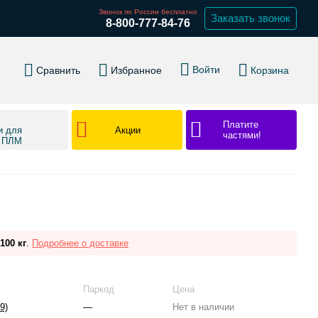
Звонок по России бесплатно
Заказать звонок
8-800-777-84-76
Войти
Сравнить
Избранное
Корзина
Платите
Акции
и для
частями!
в ПЛМ
100 кг
.
Подробнее о доставке
Паркод
Цена
9)
—
Нет в наличии