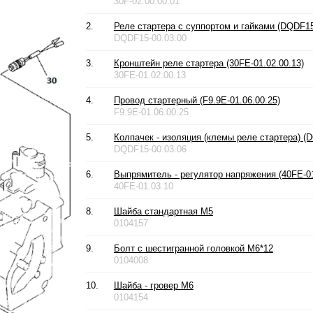
30F-02.00.00.01
2.
Реле стартера с суппортом и гайками (DQDF15
DQDF15-00.03.00
3.
Кронштейн реле стартера (30FE-01.02.00.13)
30FE-01.02.00.13
4.
Провод стартерный (F9.9E-01.06.00.25)
F9.9E-01.06.00.25
5.
Колпачек - изоляция (клемы реле стартера) (
DQDF15-00.03.06
6.
Выпрямитель - регулятор напряжения (40FE-01
40FE-01.03.10
8.
Шайба стандартная М5
0104157
9.
Болт с шестигранной головкой М6*12
0104008
10.
Шайба - гровер М6
0104154