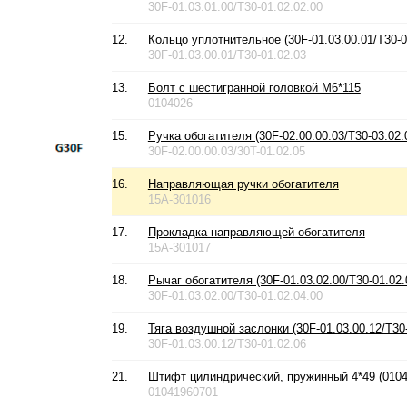
30F-01.03.01.00/T30-01.02.02.00
12.
Кольцо уплотнительное (30F-01.03.00.01/T30-0
30F-01.03.00.01/T30-01.02.03
13.
Болт с шестигранной головкой М6*115
0104026
15.
Ручка обогатителя (30F-02.00.00.03/T30-03.02.
30F-02.00.00.03/30T-01.02.05
16.
Направляющая ручки обогатителя
15A-301016
17.
Прокладка направляющей обогатителя
15A-301017
18.
Рычаг обогатителя (30F-01.03.02.00/T30-01.02.
30F-01.03.02.00/T30-01.02.04.00
19.
Тяга воздушной заслонки (30F-01.03.00.12/T30-
30F-01.03.00.12/T30-01.02.06
21.
Штифт цилиндрический, пружинный 4*49 (0104
01041960701