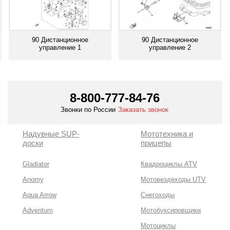
90 Дистанционное
90 Дистанционное
управление 1
управление 2
Смотреть все
Смотреть все
8-800-777-84-76
Звонки по России
Заказать звонок
Надувные SUP-
Мототехника и
доски
прицепы
Gladiator
Квадроциклы ATV
Anomy
Мотовездеходы UTV
Aqua Arrow
Снегоходы
Adventum
Мотобуксировщики
Мотоциклы