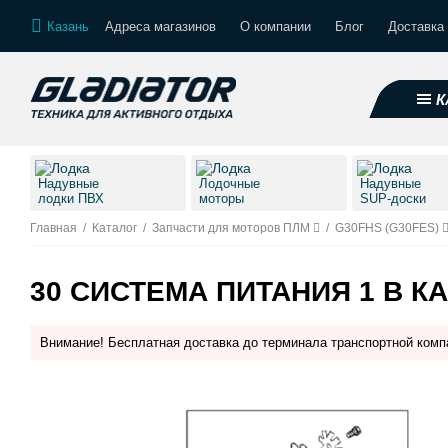
Казань
Адреса магазинов
О компании
Блог
Доставка 
К
Надувные
Лодочные
Надувные
лодки ПВХ
моторы
SUP-доски
Главная
/
Каталог
/
Запчасти для моторов ПЛМ
/
G30FHS (G30FES)
30 СИСТЕМА ПИТАНИЯ 1 В К
Внимание! Бесплатная доставка до терминала транспортной комп