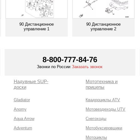
90 Дистанционное
90 Дистанционное
управление 1
управление 2
Смотреть все
Смотреть все
8-800-777-84-76
Звонки по России
Заказать звонок
Надувные SUP-
Мототехника и
доски
прицепы
Gladiator
Квадроциклы ATV
Anomy
Мотовездеходы UTV
Aqua Arrow
Снегоходы
Adventum
Мотобуксировщики
Мотоциклы