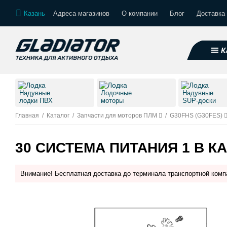
Казань
Адреса магазинов
О компании
Блог
Доставка 
К
Надувные
Лодочные
Надувные
лодки ПВХ
моторы
SUP-доски
Главная
/
Каталог
/
Запчасти для моторов ПЛМ
/
G30FHS (G30FES)
30 СИСТЕМА ПИТАНИЯ 1 В К
Внимание! Бесплатная доставка до терминала транспортной комп