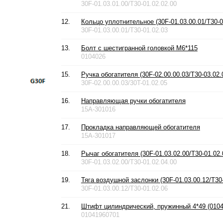
30F-01.03.01.00/T30-01.02.02.00
12.
Кольцо уплотнительное (30F-01.03.00.01/T30-0
30F-01.03.00.01/T30-01.02.03
13.
Болт с шестигранной головкой М6*115
0104026
15.
Ручка обогатителя (30F-02.00.00.03/T30-03.02.
30F-02.00.00.03/30T-01.02.05
16.
Направляющая ручки обогатителя
15A-301016
17.
Прокладка направляющей обогатителя
15A-301017
18.
Рычаг обогатителя (30F-01.03.02.00/T30-01.02.
30F-01.03.02.00/T30-01.02.04.00
19.
Тяга воздушной заслонки (30F-01.03.00.12/T30-
30F-01.03.00.12/T30-01.02.06
21.
Штифт цилиндрический, пружинный 4*49 (0104
01041960701