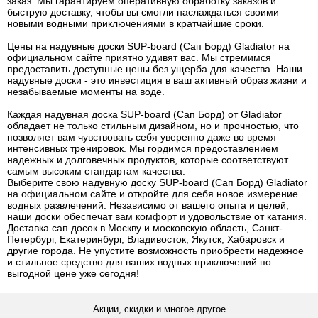
заказ. Мы гарантируем оперативную обработку заказов и
быструю доставку, чтобы вы смогли наслаждаться своими
новыми водными приключениями в кратчайшие сроки.
Цены на надувные доски SUP-board (Сап Борд) Gladiator на
официальном сайте приятно удивят вас. Мы стремимся
предоставить доступные цены без ущерба для качества. Наши
надувные доски - это инвестиция в ваш активный образ жизни и
незабываемые моменты на воде.
Каждая надувная доска SUP-board (Сап Борд) от Gladiator
обладает не только стильным дизайном, но и прочностью, что
позволяет вам чувствовать себя уверенно даже во время
интенсивных тренировок. Мы гордимся предоставлением
надежных и долговечных продуктов, которые соответствуют
самым высоким стандартам качества.
Выберите свою надувную доску SUP-board (Сап Борд) Gladiator
на официальном сайте и откройте для себя новое измерение
водных развлечений. Независимо от вашего опыта и целей,
наши доски обеспечат вам комфорт и удовольствие от катания.
Доставка сап досок в Москву и московскую область, Санкт-
Петербург, Екатеринбург, Владивосток, Якутск, Хабаровск и
другие города. Не упустите возможность приобрести надежное
и стильное средство для ваших водных приключений по
выгодной цене уже сегодня!
Акции, скидки и многое другое