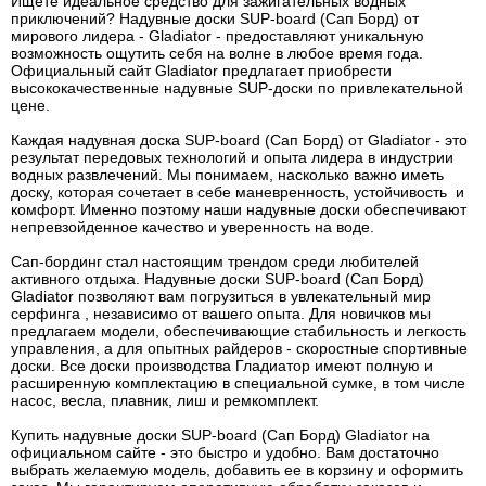
Ищете идеальное средство для зажигательных водных
приключений? Надувные доски SUP-board (Сап Борд) от
мирового лидера - Gladiator - предоставляют уникальную
возможность ощутить себя на волне в любое время года.
Официальный сайт Gladiator предлагает приобрести
высококачественные надувные SUP-доски по привлекательной
цене.
Каждая надувная доска SUP-board (Сап Борд) от Gladiator - это
результат передовых технологий и опыта лидера в индустрии
водных развлечений. Мы понимаем, насколько важно иметь
доску, которая сочетает в себе маневренность, устойчивость и
комфорт. Именно поэтому наши надувные доски обеспечивают
непревзойденное качество и уверенность на воде.
Сап-бординг стал настоящим трендом среди любителей
активного отдыха. Надувные доски SUP-board (Сап Борд)
Gladiator позволяют вам погрузиться в увлекательный мир
серфинга , независимо от вашего опыта. Для новичков мы
предлагаем модели, обеспечивающие стабильность и легкость
управления, а для опытных райдеров - скоростные спортивные
доски. Все доски производства Гладиатор имеют полную и
расширенную комплектацию в специальной сумке, в том числе
насос, весла, плавник, лиш и ремкомплект.
Купить надувные доски SUP-board (Сап Борд) Gladiator на
официальном сайте - это быстро и удобно. Вам достаточно
выбрать желаемую модель, добавить ее в корзину и оформить