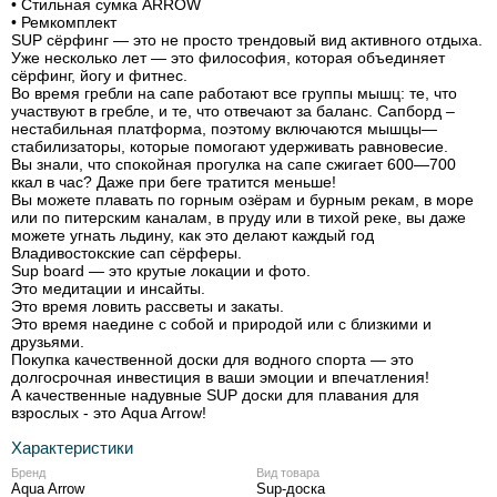
• Стильная сумка ARROW
• Ремкомплект
SUP сёрфинг — это не просто трендовый вид активного отдыха.
Уже несколько лет — это философия, которая объединяет
сёрфинг, йогу и фитнес.
Во время гребли на сапе работают все группы мышц: те, что
участвуют в гребле, и те, что отвечают за баланс. Сапборд –
нестабильная платформа, поэтому включаются мышцы—
стабилизаторы, которые помогают удерживать равновесие.
Вы знали, что спокойная прогулка на сапе сжигает 600—700
ккал в час? Даже при беге тратится меньше!
Вы можете плавать по горным озёрам и бурным рекам, в море
или по питерским каналам, в пруду или в тихой реке, вы даже
можете угнать льдину, как это делают каждый год
Владивостокские сап сёрферы.
Sup board — это крутые локации и фото.
Это медитации и инсайты.
Это время ловить рассветы и закаты.
Это время наедине с собой и природой или с близкими и
друзьями.
Покупка качественной доски для водного спорта — это
долгосрочная инвестиция в ваши эмоции и впечатления!
А качественные надувные SUP доски для плавания для
взрослых - это Aqua Arrow!
Характеристики
Бренд
Вид товара
Aqua Arrow
Sup-доска