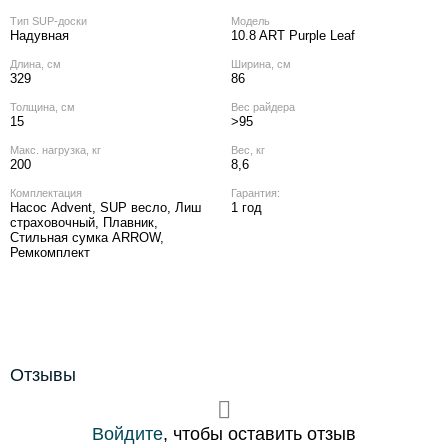
Тип SUP-доски
Модель
Надувная
10.8 ART Purple Leaf
Длина, см
Ширина, см
329
86
Толщина, см
Вес райдера
15
>95
Макс. нагрузка, кг
Вес, кг
200
8,6
Комплектация
Гарантия:
Насос Advent, SUP весло, Лиш
1 год
страховочный, Плавник,
Стильная сумка ARROW,
Ремкомплект
Отзывы
Войдите
, чтобы оставить отзыв