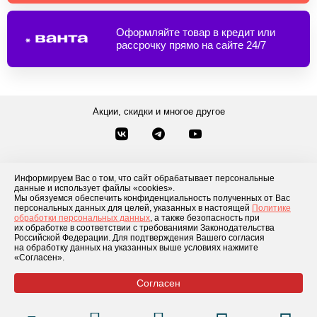
Оформляйте товар в кредит или
рассрочку прямо на сайте 24/7
Акции, скидки и многое другое
Звонки по России
Заказать звонок
8-800-777-84-76
Информируем Вас о том, что сайт обрабатывает персональные
Контакты
данные и использует файлы «cookies».
Посмотреть другие способы связи
Мы обязуемся обеспечить конфиденциальность полученных от Вас
персональных данных для целей, указанных в настоящей
Политике
обработки персональных данных
, а также безопасность при
Каталог товаров
О компании
Доставка и оплата
Блог
Отзывы
их обработке в соответствии с требованиями Законодательства
Российской Федерации. Для подтверждения Вашего согласия
Условия рассрочки
Контакты
на обработку данных на указанных выше условиях нажмите
«Согласен».
Согласен
© 2026 «GLADIATOR»