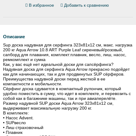
В избранное
Добавить к сравнению
Описание
Sup доска надувная для серфинга 323x81x12 см, макс. нагрузка
200 кг Aqua Arrow 10.8 ART Purple Leaf сиреневый/розовый,
сапборд для плавания, комплект:плавник, весло, лиш, насос,
ремкомплект и сумка
Как, у вас ещё нет идеальной доски для сапсёрфинга?
Надувная доска для серфинга Aqua Arrow прекрасно подойдет
как для начинающих, так и для продвинутых SUP сёрферов.
Преимущества надувной доски перед жесткой в ее
компактности и мобильности.
Сёрфинг доска сдувается в компактный рулончик, который
удобно поместить в сумку, что идет в комплекте, и перевозить с
собой как в багажнике машины, так и при авиаперелёте.
Размер надувной SUP доски Aqua Arrow 323x81x12 см,
выдерживает максимальную нагрузку 200 кг.
В комплекте:
• Насос Advent.
• SUPвесло
• Лиш страховочный
• Плавник