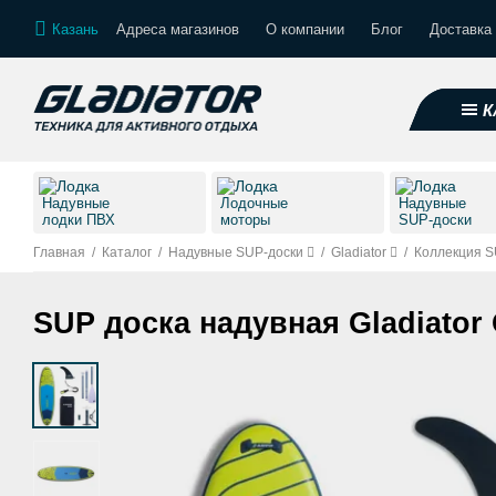
Казань
Адреса магазинов
О компании
Блог
Доставка 
К
Надувные
Лодочные
Надувные
лодки ПВХ
моторы
SUP-доски
Главная
/
Каталог
/
Надувные SUP-доски
/
Gladiator
/
Коллекция S
SUP доска надувная Gladiator