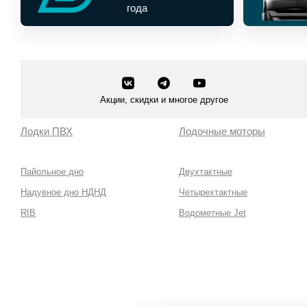
года
Акции, скидки и многое другое
Лодки ПВХ
Лодочные моторы
Пайольное дно
Двухтактные
Надувное дно НДНД
Четырехтактные
RIB
Водометные Jet