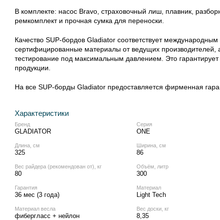
В комплекте: насос Bravo, страховочный лиш, плавник, разбо
ремкомплект и прочная сумка для переноски.
Качество SUP-бордов Gladiator соответствует международным
сертифицированные материалы от ведущих производителей, а
тестирование под максимальным давлением. Это гарантирует 
продукции.
На все SUP-борды Gladiator предоставляется фирменная гаран
Характеристики
Бренд
Серия
GLADIATOR
ONE
Длина, см
Ширина, см
325
86
Вес райдера (рекомендован от), кг
Объём, литр
80
300
Гарантия
Материал
36 мес (3 года)
Light Tech
Материал весла
Вес доски, кг
фибергласс + нейлон
8,35