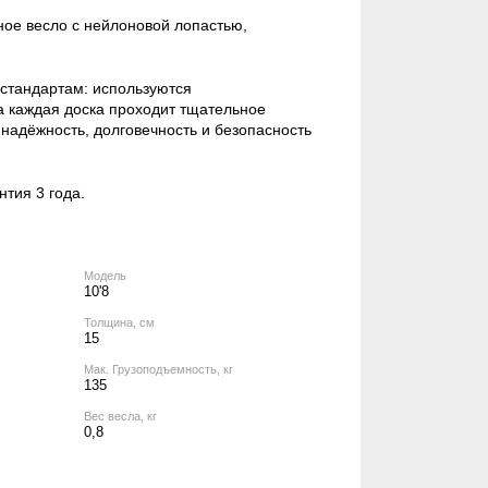
рное весло с нейлоновой лопастью,
 стандартам: используются
 каждая доска проходит тщательное
надёжность, долговечность и безопасность
тия 3 года.
Модель
10'8
Толщина, см
15
Мак. Грузоподъемность, кг
135
Вес весла, кг
0,8