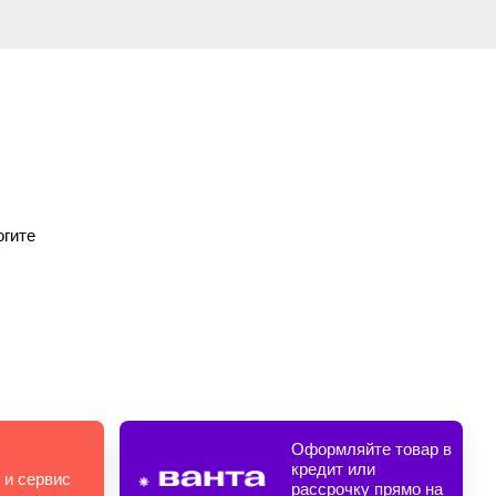
огите
Оформляйте товар в
кредит или
 и сервис
рассрочку прямо на