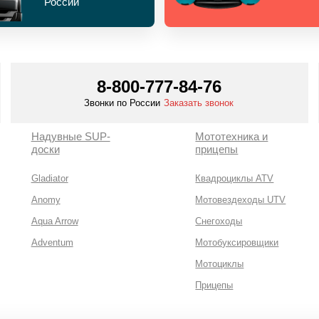
России
8-800-777-84-76
Звонки по России
Заказать звонок
Надувные SUP-
Мототехника и
доски
прицепы
Gladiator
Квадроциклы ATV
Anomy
Мотовездеходы UTV
Aqua Arrow
Снегоходы
Adventum
Мотобуксировщики
Мотоциклы
Прицепы