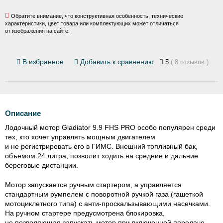
Обратите внимание, что конструктивная особенность, технические
характеристики, цвет товара или комплектующих может отличаться
от изображения на сайте.
В избранное
Добавить к сравнению
5
( 8 отзывов )
Описание
Лодочный мотор Gladiator 9.9 FHS PRO особо популярен среди
тех, кто хочет управлять мощным двигателем
и не регистрировать его в ГИМС. Внешний топливный бак,
объемом 24 литра, позволит ходить на средние и дальние
береговые дистанции.
Мотор запускается ручным стартером, а управляется
стандартным румпелем с поворотной ручкой газа (гашеткой
мотоциклетного типа) с
анти-проскальзывающими
насечками.
На ручном стартере предусмотрена блокировка,
не позволяющая запускать мотор при включенной передаче