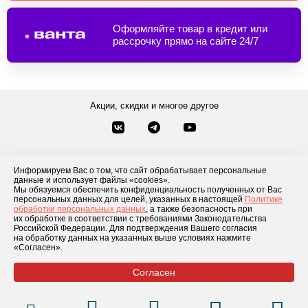
Оформляйте товар в кредит или
рассрочку прямо на сайте 24/7
Акции, скидки и многое другое
Звонки по России
Заказать звонок
8-800-777-84-76
Информируем Вас о том, что сайт обрабатывает персональные
Контакты
данные и использует файлы «cookies».
Посмотреть другие способы связи
Мы обязуемся обеспечить конфиденциальность полученных от Вас
персональных данных для целей, указанных в настоящей
Политике
обработки персональных данных
, а также безопасность при
Каталог товаров
О компании
Доставка и оплата
Блог
Отзывы
их обработке в соответствии с требованиями Законодательства
Российской Федерации. Для подтверждения Вашего согласия
Условия рассрочки
Контакты
на обработку данных на указанных выше условиях нажмите
«Согласен».
Согласен
© 2026 «GLADIATOR»