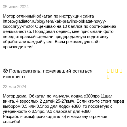
05 июня 2024
Мотор отличный обкатал по инструкции сайта
https://gladiator.ru/blog/item/kak-pravilno-obkatat-novyy-
lodochnyy-motor Оцениваю на 10 баллов по соотношению
цена/качество. Порадовал сервис, мне присылали фото
перед отправкой сделали предпродажную подготовку
обработали каждый узел. Всем рекомендую сайт
производителя!
🥸 Пользователь, пожелавший остаться
инкогнито
23 мая 2024
Мотор дома! Обкатал по мануалу, лодка е380про 11шаг
винта, 4 взрослых 2 детей 25-27км/ч. Если кто-то стоит перед
выбором 9.9 или 9.9про для лодок е380, то посоветую с
уверенностью 9.9про. 9.9 слабоват для е380.
Разработчикам(производителю) и магазину огромное
спасибо!