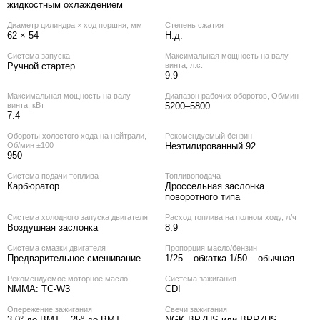
жидкостным охлаждением
Диаметр цилиндра × ход поршня, мм
Степень сжатия
62 × 54
Н.д.
Система запуска
Максимальная мощность на валу
Ручной стартер
винта, л.с.
9.9
Максимальная мощность на валу
Диапазон рабочих оборотов, Об/мин
винта, кВт
5200–5800
7.4
Обороты холостого хода на нейтрали,
Рекомендуемый бензин
Об/мин ±100
Неэтилированный 92
950
Система подачи топлива
Топливоподача
Карбюратор
Дроссельная заслонка
поворотного типа
Система холодного запуска двигателя
Расход топлива на полном ходу, л/ч
Воздушная заслонка
8.9
Система смазки двигателя
Пропорция масло/бензин
Предварительное смешивание
1/25 – обкатка 1/50 – обычная
Рекомендуемое моторное масло
Система зажигания
NMMA: TC-W3
CDI
Опережение зажигания
Свечи зажигания
3.0° до ВМТ – 25° до ВМТ
NGK BP7HS или BPR7HS