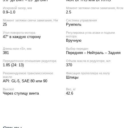
Искровой зазор, мм
Момент затяжки свечи зажигания, Кгсм
0.9–1.0
2.5
Момент затяжки свечи зажигания, Нм
Система управления
25
Румпель
Угол поворота мотора
Регулировка угла атаки и подъем
47° в каждую сторону
мотора
Вручную
Длина ноги «S», мм
Выбор передач
381
Передняя – Нейтраль – Задняя
Передаточное отношение редуктора
Объем масла в редукторе, мл
1.85 (24: 13)
370
Рекомендуемое трансмиссионное
Фиксация пропеллера на валу
масло
Шлицы
API: GL-5, SAE:80 или 90
Выхлоп
Вес, кг
Через ступицу винта
42.6